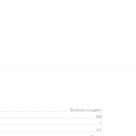
Тройник-сэндвич
200
1
0.5