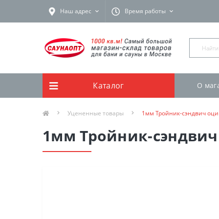
Наш адрес
Время работы
Каталог
О маг
Уцененные товары
1мм Тройник-сэндвич оцин
1мм Тройник-сэндвич 