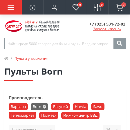
0
0
0
+7 (925) 531-72-02
Заказать звонок
Пульты управления
Пульты Born
Производитель
Варвара
Born
Везувий
Harvia
Sawo
Тепломаркет
Политех
Инжкомцентр ВВД