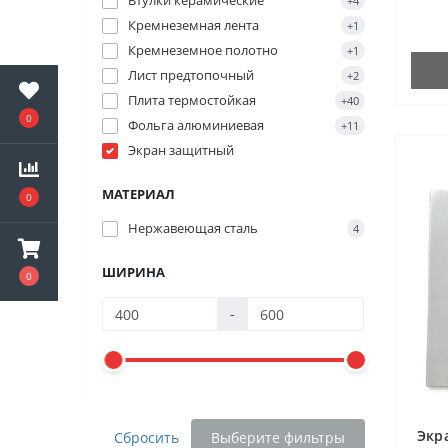
Втулки керамические
+4
Кремнеземная лента
+1
Кремнеземное полотно
+1
Лист предтопочный
+2
Плита термостойкая
+40
0
Фольга алюминиевая
+11
Экран защитный
МАТЕРИАЛ
0
Нержавеющая сталь
4
ШИРИНА
0
-
Экр
Сбросить
Выберите фильтры