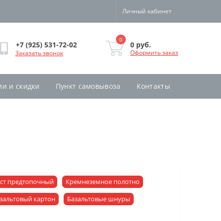
Личный кабинет
0
0 руб.
+7 (925) 531-72-02
Оформить заказ
Заказать звонок
ии и скидки
Пункт самовывоза
Контакты
ст предтопочный
Кремнеземное полотно
зальтовый картон
Базальтовые шнуры