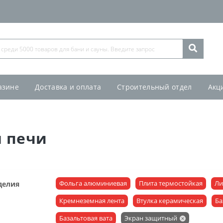
азине
Доставка и оплата
Строительный отдел
Акц
 печи
Фольга алюминиевая
Плита термостойкая
Ли
делия
Кремнеземная лента
Втулка керамическая
Ба
Базальтовая вата
Экран защитный