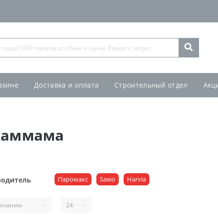
азине
Доставка и оплата
Строительный отдел
Акц
хаммама
Паромакс
Sawo
Harvia
водитель