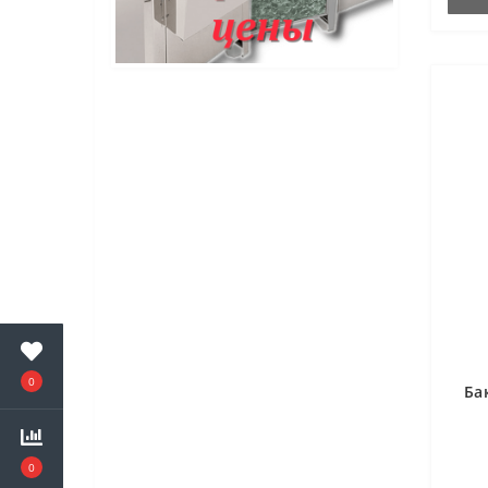
0
Ба
0