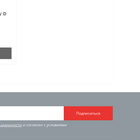
у D
Подписаться
циальности
и согласен с условиями