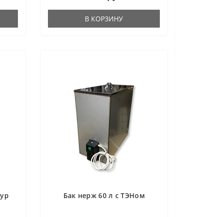
В КОРЗИНУ
тур
Бак нерж 60 л с ТЭНом