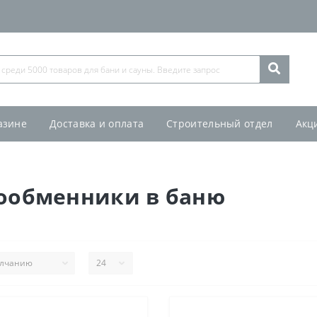
азине
Доставка и оплата
Строительный отдел
Акц
лообменники в баню