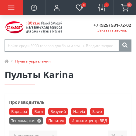
0
0
0
+7 (925) 531-72-02
Заказать звонок
Пульты управления
Пульты Karina
Производитель
Варвара
Born
Везувий
Harvia
Sawo
Тепломаркет
Политех
Инжкомцентр ВВД