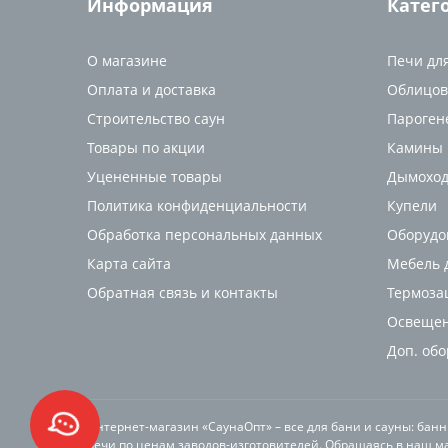
Информация
Катег
О магазине
Печи дл
Оплата и доставка
Облицов
Строительство саун
Пароген
Товары по акции
Камины
Уцененные товары
Дымоход
Политика конфиденциальности
Купели
Обработка персональных данных
Оборудо
Карта сайта
Мебель д
Обратная связь и контакты
Термоза
Освещен
Доп. об
Интернет-магазин «СаунаОпт» – все для бани и сауны: бан
печи по ценам заводов-изготовителей. Обращаясь в наш ма