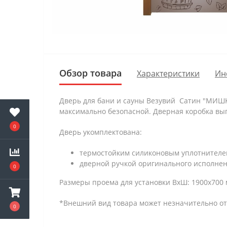
Обзор товара
Характеристики
Ин
Дверь для бани и сауны Везувий Сатин "МИШКА"
максимально безопасной. Дверная коробка в
0
Дверь укомплектована:
термостойким силиконовым уплотнителем
дверной ручкой оригинального исполнен
0
Размеры проема для установки ВхШ: 1900х700 
*Внешний вид товара может незначительно от
0