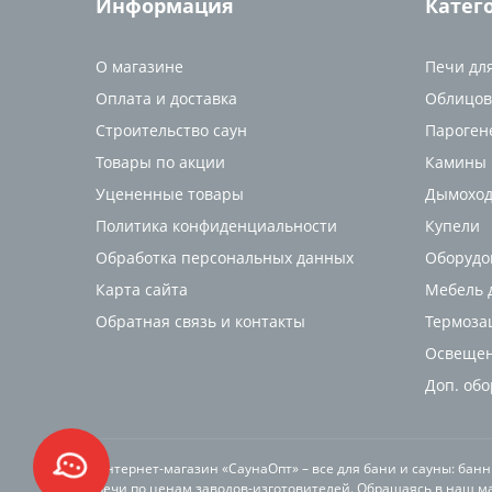
Информация
Катег
О магазине
Печи дл
Оплата и доставка
Облицов
Строительство саун
Пароген
Товары по акции
Камины
Уцененные товары
Дымоход
Политика конфиденциальности
Купели
Обработка персональных данных
Оборудо
Карта сайта
Мебель д
Обратная связь и контакты
Термоза
Освещен
Доп. об
Интернет-магазин «СаунаОпт» – все для бани и сауны: бан
печи по ценам заводов-изготовителей. Обращаясь в наш ма