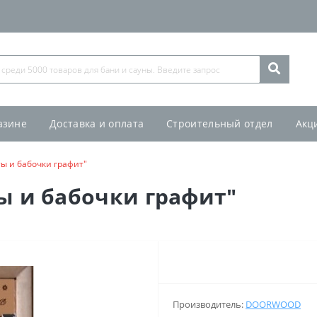
азине
Доставка и оплата
Строительный отдел
Акц
ты и бабочки графит"
ы и бабочки графит"
Производитель:
DOORWOOD