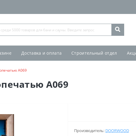
азине
Доставка и оплата
Строительный отдел
Акц
топечатью А069
опечатью А069
Производитель:
DOORWOOD