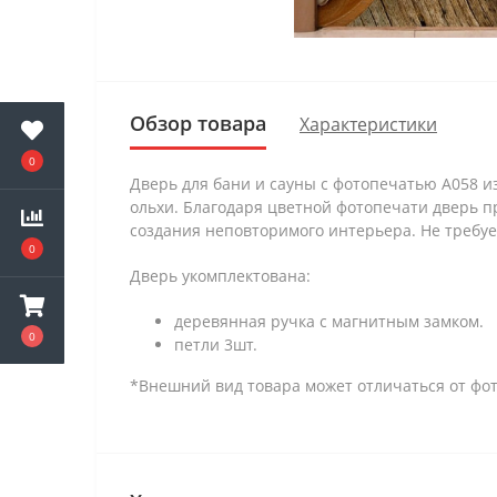
Обзор товара
Характеристики
0
Дверь для бани и сауны с фотопечатью А058 и
ольхи. Благодаря цветной фотопечати дверь п
создания неповторимого интерьера. Не требует
0
Дверь укомплектована:
деревянная ручка с магнитным замком.
0
петли 3шт.
*Внешний вид товара может отличаться от фот