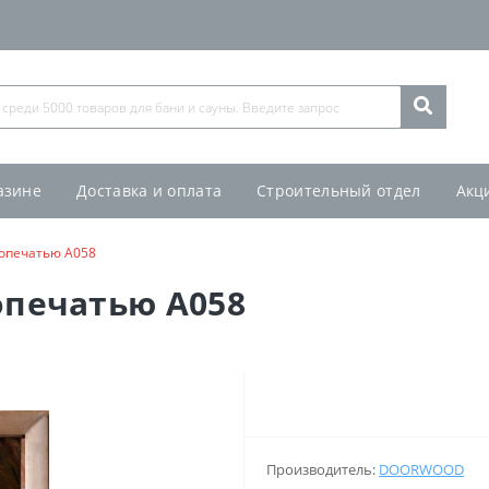
азине
Доставка и оплата
Строительный отдел
Акц
топечатью А058
опечатью А058
Производитель:
DOORWOOD