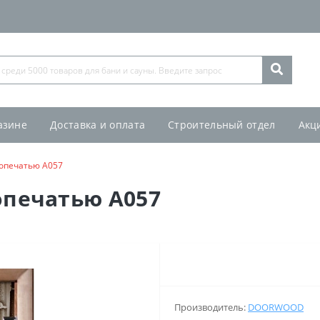
азине
Доставка и оплата
Строительный отдел
Акц
топечатью А057
опечатью А057
Производитель:
DOORWOOD