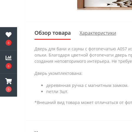
Обзор товара
Характеристики
0
Дверь для бани и сауны с фотопечатью А057 и
ольхи. Благодаря цветной фотопечати дверь п
создания неповторимого интерьера. Не требует
0
Дверь укомплектована:
деревянная ручка с магнитным замком.
0
петли 3шт.
*Внешний вид товара может отличаться от фот