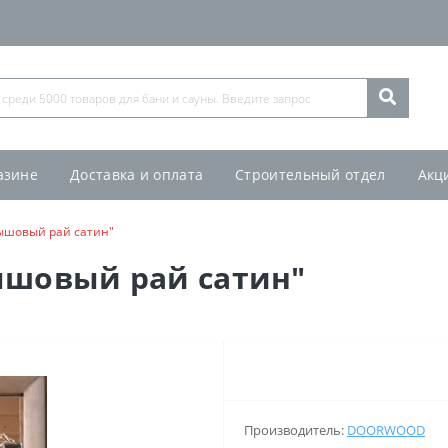
азине
Доставка и оплата
Строительный отдел
Акц
ышовый рай сатин"
ышовый рай сатин"
Производитель:
DOORWOOD