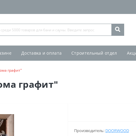
азине
Доставка и оплата
Строительный отдел
Акц
лома графит"
ома графит"
Производитель:
DOORWOOD