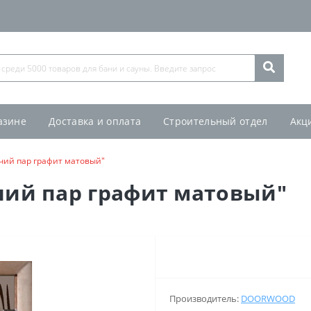
азине
Доставка и оплата
Строительный отдел
Акц
ячий пар графит матовый"
чий пар графит матовый"
Производитель:
DOORWOOD